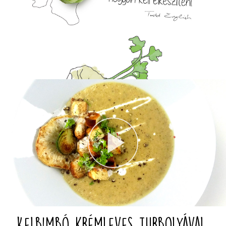
Kelbimbó krémleves turbolyával,