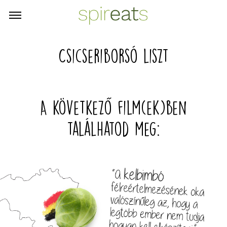
Csicseriborsó liszt
A következő film(ek)ben
találhatod meg: